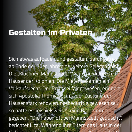
Gestalten im Privaten
Sich etwas aufbauen und gestalten, dafür gab es
ab Ende der 70er Jahre eine weitere Gelegenheit.
Die „Klöckner-Mannstaedt-Werke“ verkauften die
Häuser der Kolonien. Die Mieter bekamen ein
Vorkaufsrecht. Der Preis sei fair gewesen, erinnert
sich Apostolia Thomiadou, da der Zustand der
Häuser stark renovierungsbedürftig gewesen sei,
so hätte es beispielsweise keine Badezimmer
gegeben. “Die haben oft bei Mannstaedt geduscht”,
berichtet Liza. Während ihre Eltern das Haus in der