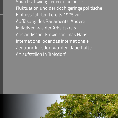
Sprachschwierigkeiten, eine hohe
Fluktuation und der doch geringe politische
Einfluss führten bereits 1975 zur
Auflösung des Parlaments. Andere
Initiativen wie der Arbeitskreis
Ausländischer Einwohner, das Haus
International oder das Internationale
Zentrum Troisdorf wurden dauerhafte
Anlaufstellen in Troisdorf.