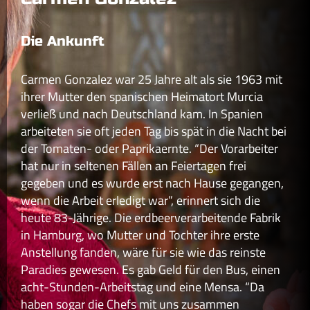
Die Ankunft
Carmen Gonzalez war 25 Jahre alt als sie 1963 mit
ihrer Mutter den spanischen Heimatort Murcia
verließ und nach Deutschland kam. In Spanien
arbeiteten sie oft jeden Tag bis spät in die Nacht bei
der Tomaten- oder Paprikaernte. “Der Vorarbeiter
hat nur in seltenen Fällen an Feiertagen frei
gegeben und es wurde erst nach Hause gegangen,
wenn die Arbeit erledigt war”, erinnert sich die
heute 83-Jährige. Die erdbeerverarbeitende Fabrik
in Hamburg, wo Mutter und Tochter ihre erste
Anstellung fanden, wäre für sie wie das reinste
Paradies gewesen. Es gab Geld für den Bus, einen
acht-Stunden-Arbeitstag und eine Mensa. “Da
haben sogar die Chefs mit uns zusammen