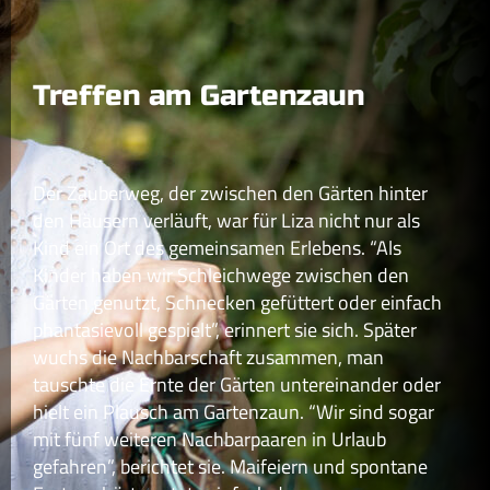
Treffen am Gartenzaun
Der Zauberweg, der zwischen den Gärten hinter
den Häusern verläuft, war für Liza nicht nur als
Kind ein Ort des gemeinsamen Erlebens. “Als
Kinder haben wir Schleichwege zwischen den
Gärten genutzt, Schnecken gefüttert oder einfach
phantasievoll gespielt”, erinnert sie sich. Später
wuchs die Nachbarschaft zusammen, man
tauschte die Ernte der Gärten untereinander oder
hielt ein Plausch am Gartenzaun. “Wir sind sogar
mit fünf weiteren Nachbarpaaren in Urlaub
gefahren”, berichtet sie. Maifeiern und spontane