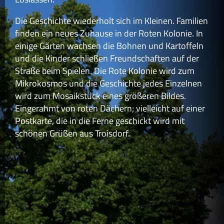
Die Geschichte wiederholt sich im Kleinen. Familien
finden ein neues Zuhause in der Roten Kolonie. In
einige Gärten wachsen die Bohnen und Kartoffeln
und die Kinder schließen Freundschaften auf der
Straße beim Spielen. Die Rote Kolonie wird zum
Mikrokosmos und die Geschichte jedes Einzelnen
wird zum Mosaikstück eines größeren Bildes.
Eingerahmt von roten Dächern; vielleicht auf einer
Postkarte, die in die Ferne geschickt wird mit
schönen Grüßen aus Troisdorf.