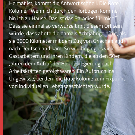
Heimat ist, kommt die Antwort schnell: Die Rote
Kolonie. “Wenn ich durch den Torbogen komme,
bin ich zu Hause. Das ist das Paradies für mich.”
Dass sie einmal so verwurzelt mit diesem Ort sein
würde, dass ahnte die damals Achtjährige nicht, als
sie 3000 Kilometer mit dem Zug von Griechenland
nach Deutschland kam. So wir ihr ging es vielen
Gastarbeitern und ihren Kindern, die ab den 50er
Jahren dem Aufruf der Bundesregierung nach
Arbeitskräften gefolgt waren. Ein Aufbruch ins
Ungewisse, bei dem die Rote Kolonie zum Fixpunkt
von individuellen Lebensgeschichten wurde.