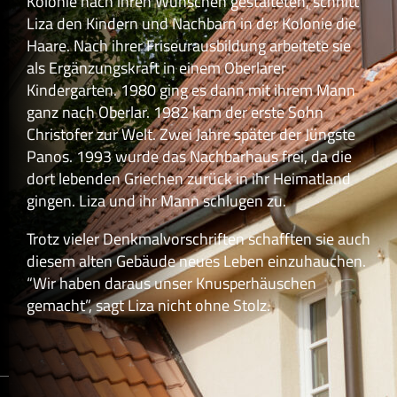
Kolonie nach ihren Wünschen gestalteten, schnitt
Liza den Kindern und Nachbarn in der Kolonie die
Haare. Nach ihrer Friseurausbildung arbeitete sie
als Ergänzungskraft in einem Oberlarer
Kindergarten. 1980 ging es dann mit ihrem Mann
ganz nach Oberlar. 1982 kam der erste Sohn
Christofer zur Welt. Zwei Jahre später der Jüngste
Panos. 1993 wurde das Nachbarhaus frei, da die
dort lebenden Griechen zurück in ihr Heimatland
gingen. Liza und ihr Mann schlugen zu.
Trotz vieler Denkmalvorschriften schafften sie auch
diesem alten Gebäude neues Leben einzuhauchen.
“Wir haben daraus unser Knusperhäuschen
gemacht”, sagt Liza nicht ohne Stolz.