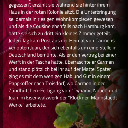
gegessen”, erzählt sie während sie hinter ihrem
Haus in der roten Kolonie sitzt. Die Unterbringung
sei damals in riesigen Wohnkomplexen gewesen
und als die Cousine ebenfalls nach Hamburg kam,
hätte sie sich zu dritt ein kleines Zimmer geteilt.
Jeden Tag kam Post aus der Heimat von Carmens
Verlobten Juan, der sich ebenfalls um eine Stelle in
Deutschland bemühte. Als er den Vertrag bei einer
Werft in der Tasche hatte, überraschte er Carmen
und stand plötzlich bei ihr auf der Matte. Später
ging es mit dem wenigen Hab und Gut in einem
Pappkoffer nach Troisdorf, wo Carmen in der
Zündhütchen-Fertigung von “Dynamit Nobel” und
Juan im Eisenwalzwerk der “Klöckner-Mannstaedt-
Werke” arbeitete.